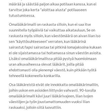
määrää ja säästää paljon aikaa potilaan kanssa, kun ei
tarvitse joka kerta "aloittaa alusta" potilaaseen
tutustumisessa.
Omalääkärimalli on raskasta silloin, kun ei saa itse
suunnitella työpäiviä tai vaikuttaa aikatauluun, Se on
raskasta myös silloin, kun väestömäärä on aivan liian iso
sen ”käyttösuhteeseen” verraten, kun lääkärinä
sairastut/lapsi sairastaa tai pitkinä lomajaksoina kukaan
ei ole sijaistamassa tai hoitamassa sinun väestön asioita.
Lisäksi omalääkärimallissa pitää pystyä huomioimaan
uran alkuvaiheessa olevat lääkärit, joilla pitää
ehdottomasti olla pienempi väestö, kuin pitkään työtä
tehneellä kokeneella konkarilla.
Osa lääkäreistä eivät ole innokkaita omalääkärimalliin,
joihin uskon em asioiden liittyvän vahvasti. 90-luvulla
omalääkärimalli kävi juuri lääkärivajeen, liian isojen
väestöjen ja työn joustamattomuuden vuoksi liian
raskaaksi, jolloin siitä luovuttiin.