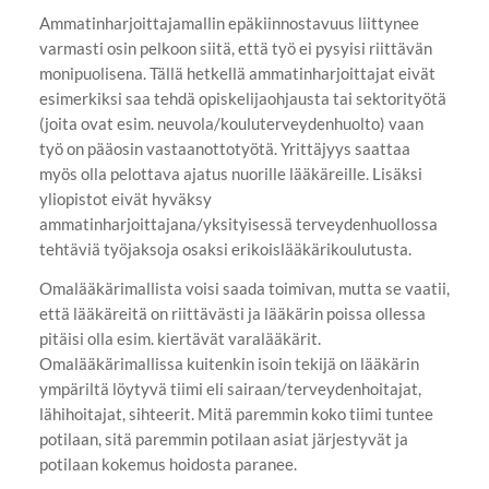
Ammatinharjoittajamallin epäkiinnostavuus liittynee
varmasti osin pelkoon siitä, että työ ei pysyisi riittävän
monipuolisena. Tällä hetkellä ammatinharjoittajat eivät
esimerkiksi saa tehdä opiskelijaohjausta tai sektorityötä
(joita ovat esim. neuvola/kouluterveydenhuolto) vaan
työ on pääosin vastaanottotyötä. Yrittäjyys saattaa
myös olla pelottava ajatus nuorille lääkäreille. Lisäksi
yliopistot eivät hyväksy
ammatinharjoittajana/yksityisessä terveydenhuollossa
tehtäviä työjaksoja osaksi erikoislääkärikoulutusta.
Omalääkärimallista voisi saada toimivan, mutta se vaatii,
että lääkäreitä on riittävästi ja lääkärin poissa ollessa
pitäisi olla esim. kiertävät varalääkärit.
Omalääkärimallissa kuitenkin isoin tekijä on lääkärin
ympäriltä löytyvä tiimi eli sairaan/terveydenhoitajat,
lähihoitajat, sihteerit. Mitä paremmin koko tiimi tuntee
potilaan, sitä paremmin potilaan asiat järjestyvät ja
potilaan kokemus hoidosta paranee.