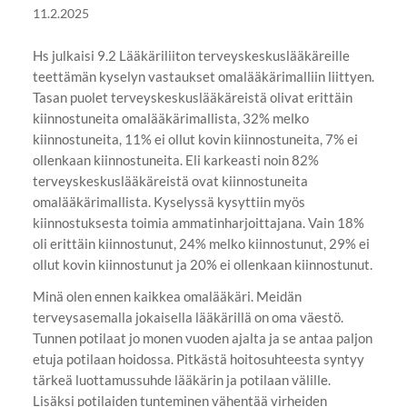
11.2.2025
Hs julkaisi 9.2 Lääkäriliiton terveyskeskuslääkäreille
teettämän kyselyn vastaukset omalääkärimalliin liittyen.
Tasan puolet terveyskeskuslääkäreistä olivat erittäin
kiinnostuneita omalääkärimallista, 32% melko
kiinnostuneita, 11% ei ollut kovin kiinnostuneita, 7% ei
ollenkaan kiinnostuneita. Eli karkeasti noin 82%
terveyskeskuslääkäreistä ovat kiinnostuneita
omalääkärimallista. Kyselyssä kysyttiin myös
kiinnostuksesta toimia ammatinharjoittajana. Vain 18%
oli erittäin kiinnostunut, 24% melko kiinnostunut, 29% ei
ollut kovin kiinnostunut ja 20% ei ollenkaan kiinnostunut.
Minä olen ennen kaikkea omalääkäri. Meidän
terveysasemalla jokaisella lääkärillä on oma väestö.
Tunnen potilaat jo monen vuoden ajalta ja se antaa paljon
etuja potilaan hoidossa. Pitkästä hoitosuhteesta syntyy
tärkeä luottamussuhde lääkärin ja potilaan välille.
Lisäksi potilaiden tunteminen vähentää virheiden