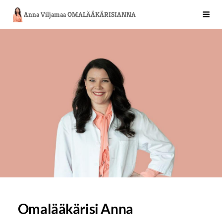
Siirry
Anna Viljamaa OMALÄÄKÄRISIANNA
Vali
sivun
sisältöön
Omalääkärisi Anna